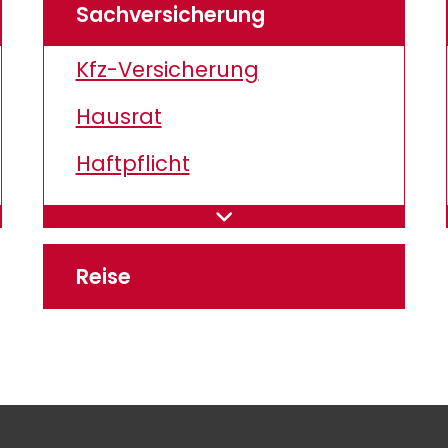
Sachversicherung
Kfz-Versicherung
Hausrat
Haftpflicht
Drohnen
E-Bike & Co
Reise
Rechtsschutz
Wohngebäude