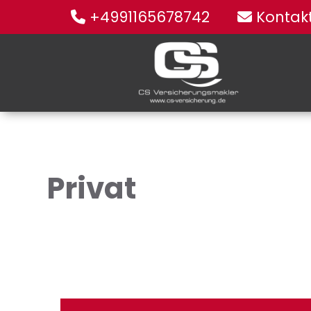
+4991165678742
Kontak
Privat