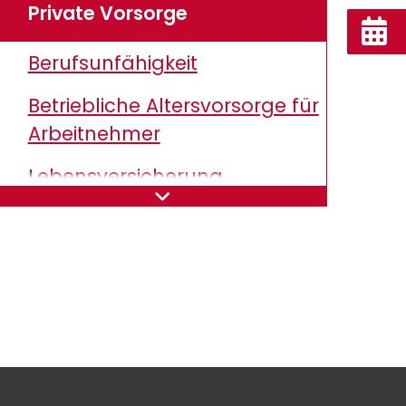
Private Vorsorge
Berufsunfähigkeit
Betriebliche Altersvorsorge für
Arbeitnehmer
Lebensversicherung
Rentenversicherung
Risikolebensversicherung
Testament- und
Nachlassplanung
Sorgerechtsverfügung